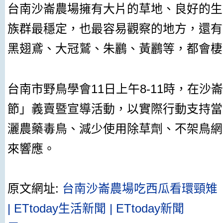
台南沙崙農場擁有大片的草地、良好的生
族群最穩定，也最容易觀察的地方，還有
黑翅鳶、大冠鷲、朱鸝、黃鸝等，都會棲
台
南市野鳥學會11日上午8-11時，在
節」義賣暨宣導活動，以實際行動支持當
灑農藥毒鳥、減少使用除草劑、不架鳥網
來響應。
原文網址:
台南沙崙農場吃西瓜看環頸雉 
| ETtoday生活新聞 | ETtoday新聞