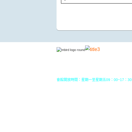
地址：70049 台南市中西區南門路237巷10號3樓
TEL：(06)213-8310 或 (06) 213-8331
FAX：(06)213-8314
郵政劃撥：30968826，戶名：社團法人台南市
會館開放時間：星期一至星期五09：00~17：30
您目前位置：
HOME
行事曆