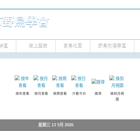
市野鳥學會
論區
線上藝廊
賞鳥地圖
野鳥救傷專區
按年查看
按月查看
按周查看
只看今日
搜尋
換到月視
圖
星期三 13 5月 2026