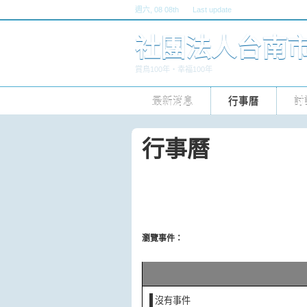
週六
, 08 08th
Last update
六, 30 五 2026 10pm
社團法人台南
賞鳥100年‧幸福100年
最新消息
行事曆
討
行事曆
瀏覽事件：
沒有事件