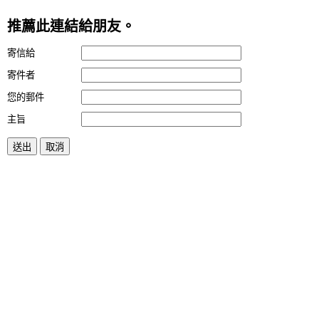
推薦此連結給朋友。
寄信給
寄件者
您的郵件
主旨
送出
取消