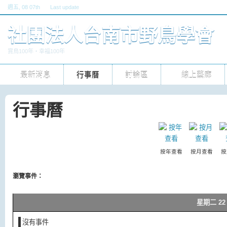
週五
, 08 07th
Last update
六, 30 五 2026 10pm
社團法人台南市野鳥學會
賞鳥100年‧幸福100年
最新消息
行事曆
討論區
線上藝廊
行事曆
按年查看
按月查看
按
瀏覽事件：
星期二 22 
沒有事件