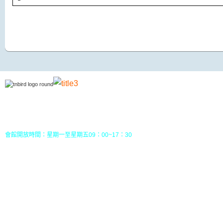
地址：70049 台南市中西區南門路237巷10號3樓 (
五妃里活動中心三樓)
TEL：(06)213-8310 或 (06) 213-8331
FAX：(06)213-8314
郵政劃撥：30968826，戶名：社團法人台南市野鳥學會
會館開放時間：星期一至星期五09：00~17：30
您目前位置：
HOME
行事曆