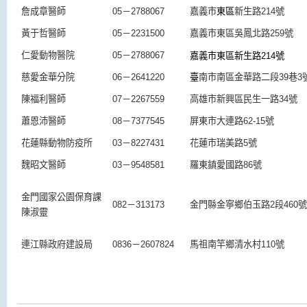
詹成章醫師
05－2788067
嘉義市
東區
新生路214號
黃于哲醫師
05－2231500
嘉義市東區吳鳳北路259號
仁愛動物醫院
05－2788067
嘉義市
東區
新生路214號
慈愛金華分院
06－2641220
臺
南市南區金華路二段39巷3
陳福利醫師
07－2267559
高雄市新興區民生一路34號
蕭恩沛醫師
08－7377545
屏東市大連路62-15號
花蓮縣動物防疫所
03－8227431
花蓮市瑞美路5號
魏昭文醫師
03－9548581
羅東鎮愛國路86號
金門國家公園保育課
082－313173
金門縣金寧鄉伯玉路2段460號
陳淑靈
連江縣政府建設局
0836－2607824
馬祖南竿鄉清水村110號