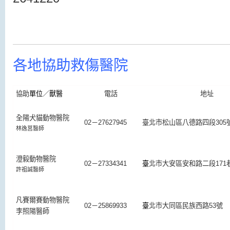
各地協助救傷醫院
協助
單位
／
獸醫
電話
地址
全陽犬貓動物醫院
02－27627945
臺北市松山區八德路四段305
林逸莒醫師
澄毅動物醫院
02－27334341
臺
北市大安區安和路二段171巷
許祖誠醫師
凡賽爾賽動物醫院
02－25869933
臺
北市大同區民族西路53號
李照陽醫師