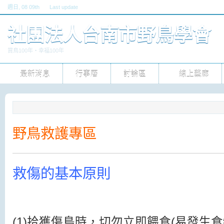
週日
, 08 09th
Last update
六, 30 五 2026 10pm
社團法人台南市野鳥學會
賞鳥100年‧幸福100年
最新消息
行事曆
討論區
線上藝廊
野鳥救護專區
救傷的基本原則
(1)拾獲傷鳥時，切勿立即餵食(易發生