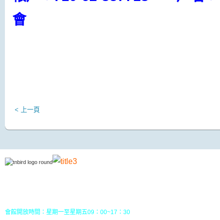
會
< 上一頁
地址：70049 台南市中西區南門路237巷10號3樓 (
五妃里活動中心三樓)
TEL：(06)213-8310 或 (06) 213-8331
FAX：(06)213-8314
郵政劃撥：30968826，戶名：社團法人台南市野鳥學會
會館開放時間：星期一至星期五09：00~17：30