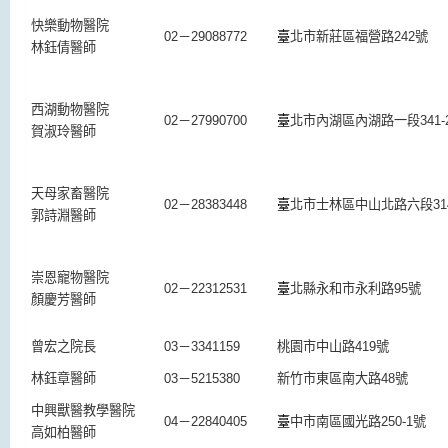
快樂動物醫院
02－29088772
臺
北市新莊區福營路242號
林鈺倩醫師
西湖動物醫院
02－27990700
臺
北市內湖區內湖路一段341-
賀淑玲醫師
天母家畜醫院
02－28383448
臺
北市士林區中山北路六段31
郭詩淵醫師
崇恩寵物醫院
02－22312531
臺
北縣永和市永利路95號
顏慶芳醫師
曾宏之院長
03－3341159
桃園市中山路419號
林鈺章醫師
03－5215380
新竹市東區南大路48號
中興獸醫教學醫院
04－22840405
臺
中市南區國光路250-1號
高如柏醫師