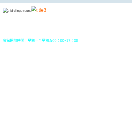
地址：70049 台南市中西區南門路237巷10號3樓 (
五妃里活動中心三樓)
TEL：(06)213-8310 或 (06) 213-8331
FAX：(06)213-8314
郵政劃撥：30968826，戶名：社團法人台南市野鳥學會
會館開放時間：星期一至星期五09：00~17：30
您目前位置：
HOME
行事曆